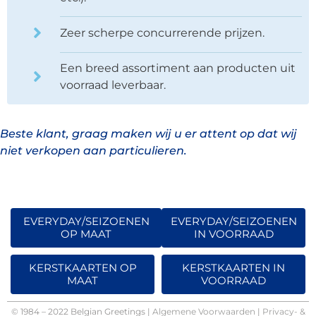
Zeer scherpe concurrerende prijzen.
Een breed assortiment aan producten uit
voorraad leverbaar.
Beste klant, graag maken wij u er attent op dat wij
niet verkopen aan particulieren.
EVERYDAY/SEIZOENEN
EVERYDAY/SEIZOENEN
OP MAAT
IN VOORRAAD
KERSTKAARTEN OP
KERSTKAARTEN IN
MAAT
VOORRAAD
© 1984 – 2022 Belgian Greetings |
Algemene Voorwaarden
|
Privacy- &